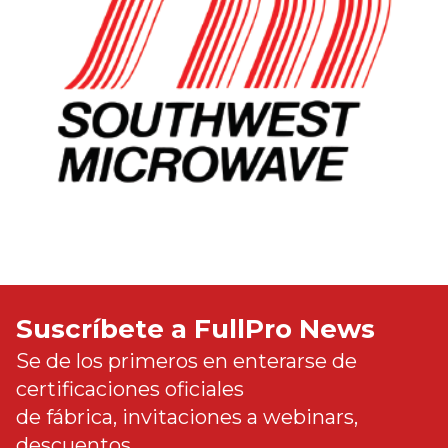
Suscríbete a FullPro News
Se de los primeros en enterarse de
certificaciones oficiales
de fábrica, invitaciones a webinars,
descuentos