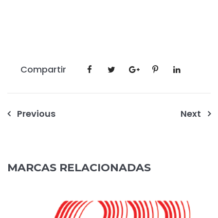
Compartir
Navegación
Previous
Next
de
entradas
MARCAS RELACIONADAS