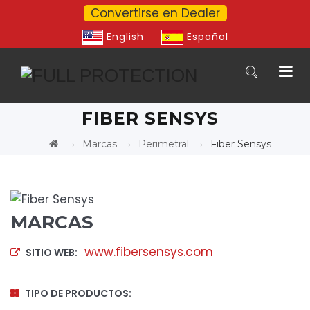
Convertirse en Dealer
English
Español
FIBER SENSYS
→
→
→
Marcas
Perimetral
Fiber Sensys
MARCAS
www.fibersensys.com
SITIO WEB:
TIPO DE PRODUCTOS: