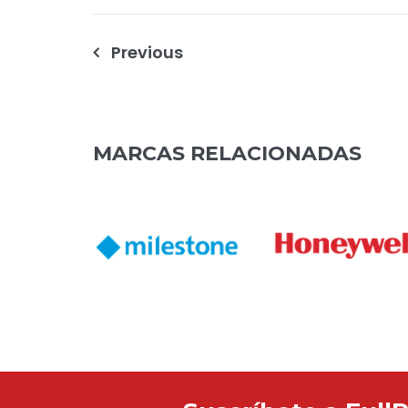
Navegación
Previous
de
entradas
MARCAS RELACIONADAS