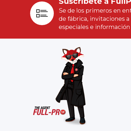
Suscríbete a Full
Se de los primeros en ent
de fábrica, invitaciones 
especiales e información 