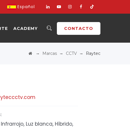
Español
RTE
ACADEMY
CONTACTO
→
→
→
Marcas
CCTV
Raytec
yteccctv.com
:
Infrarrojo, Luz blanca, Híbrido,